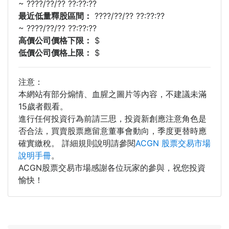
~
????/??/?? ??:??:??
最近低量釋股區間：
????/??/?? ??:??:??
~
????/??/?? ??:??:??
高價公司價格下限：
$
低價公司價格上限：
$
注意：
本網站有部分煽情、血腥之圖片等內容，不建議未滿
15歲者觀看。
進行任何投資行為前請三思，投資新創應注意角色是
否合法，買賣股票應留意董事會動向，季度更替時應
確實繳稅。 詳細規則說明請參閱
ACGN 股票交易市場
說明手冊
。
ACGN股票交易市場感謝各位玩家的參與，祝您投資
愉快！